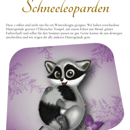
Schneeleoparden
Diese 2 süßen sind nicht nur für ein Winterdesigns geeignet. Wir haben verschiedene
Hintergründe getestet (Tibetischer Tempel, auf einem Felsen mit Mond, grüner
Farbverlauf) und selbst für den Sommer passen sie gut. Gerne kannst du uns deswegen
anschreiben und wir zeigen dir alle anderen Hintergründe gern.