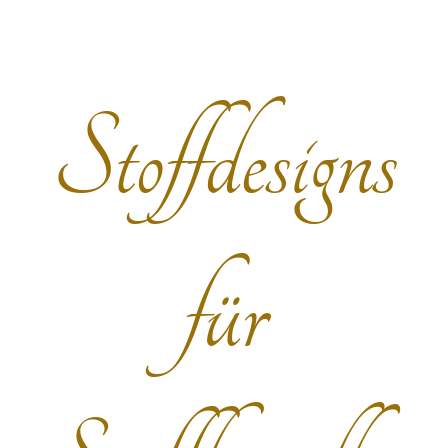
Stoffdesigns
für