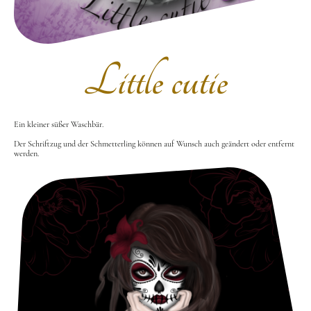
Little cutie
Ein kleiner süßer Waschbär.
Der Schriftzug und der Schmetterling können auf Wunsch auch geändert oder entfernt
werden.