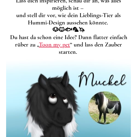
Lass dich inspirieren, schau dir an, was alles
möglich ist –
und stell dir vor, wie dein Lieblings-Tier als
Hummi-Design aussehen könnte.
🐶🐱🐟🦜🦄
Du hast da schon eine Idee? Dann flatter einfach
rüber zu „
Toon my pet
“ und lass den Zauber
starten.