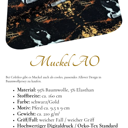
Muckel AO
Bei Colrileo gibt es Muckel auch als cooles, passendes Allover Design in
Baumwolljersey zu kaufen.
Material:
95% Baumwolle, 5% Elasthan
Stoffbreite:
ca. 160 cm
Farbe:
schwarz/Gold
Motiv:
Pferd ca. 9,5 x 9 cm
Gewicht:
ca. 210 g/m²
Griff/Fall:
weicher Fall / weicher Griff
Hochwertiger Digitaldruck / Oeko-Tex Standard