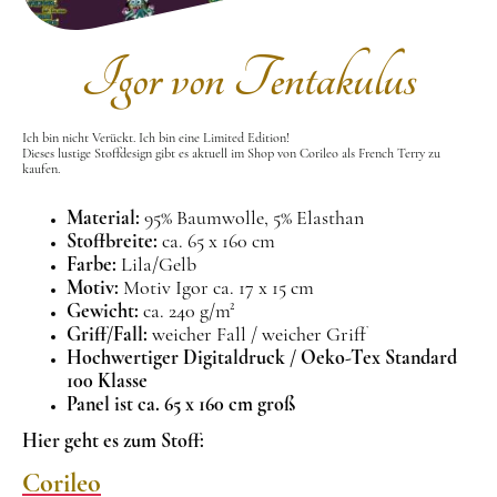
Igor von Tentakulus
Ich bin nicht Verückt. Ich bin eine Limited Edition!
Dieses lustige Stoffdesign gibt es aktuell im Shop von Corileo als French Terry zu
kaufen.
Material:
95% Baumwolle, 5% Elasthan
Stoffbreite:
ca. 65 x 160 cm
Farbe:
Lila/Gelb
Motiv:
Motiv Igor ca. 17 x 15 cm
Gewicht:
ca. 240 g/m²
Griff/Fall:
weicher Fall / weicher Griff
Hochwertiger Digitaldruck / Oeko-Tex Standard
100 Klasse
Panel ist ca. 65 x 160 cm groß
Hier geht es zum Stoff:
Corileo