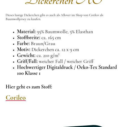
Dickerchen AO
Dieses lustige Dickerchen gibt es auch als Allover
im Shop von Corileo als
Baumwolljersey zu kaufen.
Material:
95% Baumwolle, 5% Elasthan
Stoffbreite:
ca. 165 cm
Farbe:
Braun/Grau
Motiv:
Dickerchen ca. 12 x 9 cm
Gewicht:
ca. 210 g/m²
Griff/Fall:
weicher Fall / weicher Griff
Hochwertiger Digitaldruck / Oeko-Tex Standard
100 Klasse 1
Hier geht es zum Stoff:
Corileo