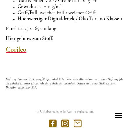
Motiv:
Panel Motiv Größe ca 15 x 19 cm
Gewicht:
ca. 210 g/m²
Griff/Fall:
weicher Fall / weicher Griff
Hochwertiger Digitaldruck / Öko Tex 100 Klasse 1
Panel ist 75 x 165 cm lang
Hier geht es zum Stoff:
Corileo
Haftungshinweis: Trotz sorgfältiger inhaltlicher Kontrolle übernehmen wir keine Haftung für
die Inhalte externer Links. Für den Inhalt der verlinkten Seiten sind ausschließlich deren
Betreiber verantwortlich.
© Urheberrecht. Alle Rechte vorbehalten.