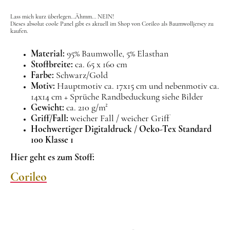
Lass mich kurz überlegen...Ähmm... NEIN!
Dieses absolut coole Panel gibt es aktuell im Shop von Corileo als Baumwolljersey zu
kaufen.
Material:
95% Baumwolle, 5% Elasthan
Stoffbreite:
ca. 65 x 160 cm
Farbe:
Schwarz/Gold
Motiv:
Hauptmotiv ca. 17x15 cm und nebenmotiv ca.
14x14 cm + Sprüche Randbeduckung siehe Bilder
Gewicht:
ca. 210 g/m²
Griff/Fall:
weicher Fall / weicher Griff
Hochwertiger Digitaldruck / Oeko-Tex Standard
100 Klasse 1
Hier geht es zum Stoff:
Corileo