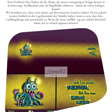
Kein Problem! Hier findest du die Shops, die unsere einzigartigen Designs bereits in
hochwertiger Stoffqualität oder als Bügelbilder anbieten – damit du sofort loslegen
kannst!
Wir bemühen uns, diese Liste immer auf dem neuesten Stand zu halten. Da wir jedoch
keinen Einblick in die Lagerbestände der Händler haben, kann es sein, dass dein
Lieblingsdesign mal ausverkauft ist. Wenn dir sowas auffällt, sag uns einfach Bescheid,
damit wir es schnell anpassen können!